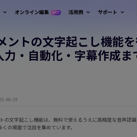
オンライン編集
活用例
サポート
キュメントの文字起こし機能
サービ
像
動画編集
テキ
ガイド、
 プロンプト例
Nano Banana画像プロンプ
入力・自動化・字幕作成ま
アバター
初心者向けビデオエ
AIおしゃべり写真
キーフレーム アニメ
使い方
R 生成
ディター
ーション
AIダンス動画
テキストから動
AI画像から動画
操作方法
AI ビデオジェネレ
成
生成
動画
AI脳バグ動画モード
動画を逆再生
ーター
使い方
動画アニメーショ
動画翻訳
ルドカップ動画
AIベビージェネレーター
すべての
グリーンバック除
Screen Recorder（録画
ン
去
ツール）
変化フィルター
AI ファイトジェネレーター
5-06-19
歌う写真
AI話す動物
アップ
ビデオマスキング
音声編集
最新のア
画像生成
AI動画から動画
フィルター
AIサンタ動画
動画にテキストを
メントの文字起こし機能は、無料で使えるうえに高精度な音声認
動画背景を削除
動画補正
画像からプロンプト生成
追加
YouTub
ザス動画
AI少女ジェネレーター
多くの場面で注目を集めています。
YouTu
し削除
AI画像高画質化
モーショントラッ