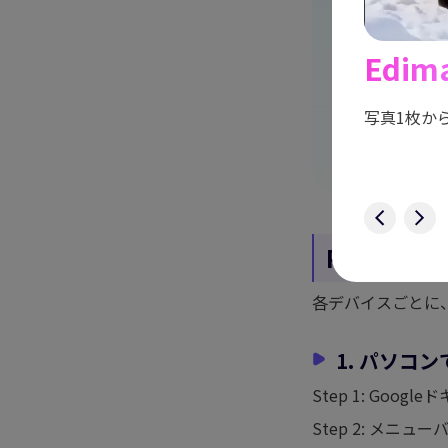
AI台本生成
エフェクト、
ッキング
Edim
の可能性が広
新機能
物や物体をスムーズに追いかけ、
キーフレーム設
写真1枚か
今すぐ試す
Part3.
各デバイスごとに、
1. パソコ
Step 1: Go
Step 2: メニ