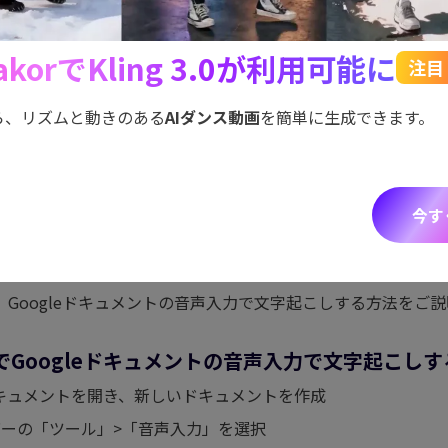
で、スクリプトから動画を一瞬で作成！
ステッカー、音楽など豊富な素材で、動画編集
akorでKling 3.0が利用可能に
がる！
注目
ら、リズムと動きのある
AIダンス動画
を簡単に生成できます。
今す
 Googleドキュメントの音声入力で文字起こ
Googleドキュメントの音声入力で文字起こしする方法をご
ンでGoogleドキュメントの音声入力で文字起こし
ogleドキュメントを開き、新しいドキュメントを作成
ューバーの「ツール」>「音声入力」を選択