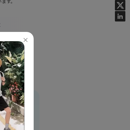
います。
法