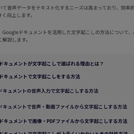
ジェネレーター
AIカートゥーンジェネレータ
写真カットアウト
キング
いて音声データをテキスト化するニーズは高まっており、効率
動画
きく向上します。
AI動物ジェネレーター
Googleドキュメントを活用した文字起こしの方法について
く解説します。
oogleドキュメントが文字起こしで選ばれる理由とは？
oogleドキュメントで文字起こしをする方法
oogleドキュメントの音声入力で文字起こしする方法
oogleドキュメントで音声・動画ファイルから文字起こしする方法
oogleドキュメントで画像・PDFファイルから文字起こしする方法
oogleドキュメントで文字起こしが上手くいかないときの対処方法