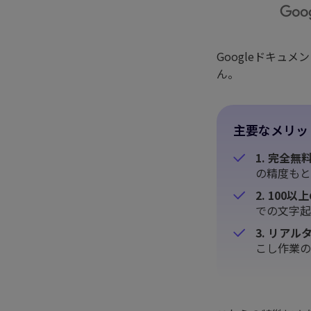
Nano Banana Proを徹底解説
｜価格・機能・使い方まで完
全ガイド
Googleドキュ
Sora2とは？AI動画生成の仕
ん。
組み・使い方・料金・代替ツ
ールまで
Google Veo 3の使い方・料金
主要なメリッ
まとめ｜生成AI動画の活用方
法とおすすめ編集ツールも紹
1. 完全
介
の精度もと
2. 100
での文字起
3. リア
こし作業の