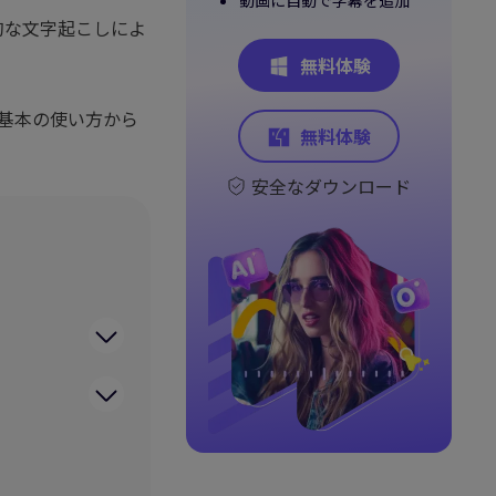
動画に自動で字幕を追加
ー
的な文字起こしによ
無料体験
、基本の使い方から
無料体験
安全なダウンロード