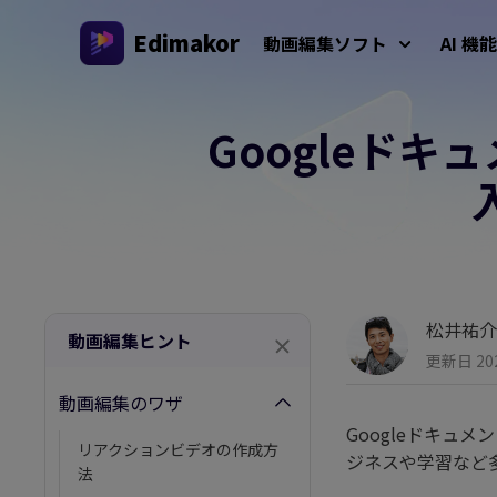
Edimakor
動画編集ソフト
AI 機能
Googleド
プラットフォーム
動画/画
Veo 3
AIインタラクション
AI 
Windows動画編集ソフト
すべてのAI機能を体験しよう
AI ASM
Windows 11/10 対応のオールインワンAI動画編集ソ
AI
フト、多彩なメディア素材を搭載
動画クリエイター
画生
AIキス
AI
AIワー
Mac動画編集ソフト
松井祐介
多言語動画制作
動画編集ヒント
Mac対応の簡単AI動画編集ソフト、さまざまなAI機
AI年齢
更新日 202
能を搭載
AI
動画編集のワザ
AI
ジブリ風
Googleドキュ
AI
リアクションビデオの作成方
AIジー
ジネスや学習など
法
透か