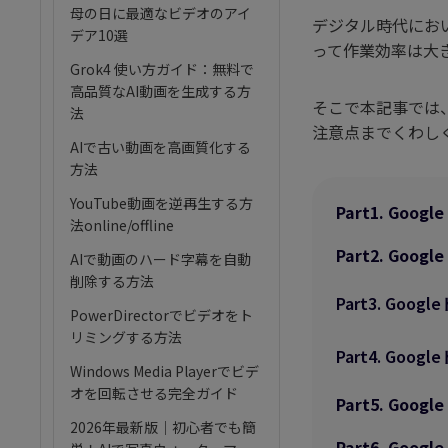
AI筋肉
母の日に最適なビデオのアイ
デジタル時代にお
デア10選
AIハグ
って作業効率は大
Grok4 使い方ガイド：無料で
高品質なAI動画を生成する方
そこで本記事では、
法
注意点までくわし
AIで古い動画を高画質化する
方法
YouTube動画を逆再生する方
Part1. G
法online/offline
Part2. G
AIで動画のハード字幕を自動
削除する方法
Part3. G
PowerDirectorでビデオをト
リミングする方法
Part4. G
Windows Media Playerでビデ
オを回転させる完全ガイド
Part5. G
2026年最新版｜初心者でも簡
Part6. G