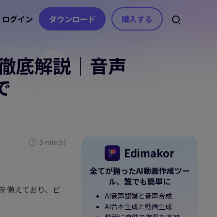
ログイン
ダウンロード
購入する
を徹底解説｜音声
スセンター
スト
アセット
音声
ライセンス、お問い合わせ
ト
で
自動字幕生成
動画エフェクト
AI音楽生成
ガイド
動画フィルター
音声から文字起こし
ボイスチェンジャー
を分かりやすく紹介
動画ステッカー
コピーライティング
テキスト読み上
記事
げ
ヒント＆解決策
ビデオトランジション
動画の不要な文字を消
5 min(s)
ボイスクローン
す
Edimakor
動画テンプレート
デート情報
動画の字幕を消すAIツ
ボーカルリムーバー
全てが揃ったAI動画作成ツー
ップデート&修正内容
テキスト アニメーション
ール
ル、誰でも簡単に
AI効果音生成
識を備えており、ビ
AIテキストベース編集
AI音声認識と音声合成
e
無音検出
AI台本生成と動画生成
beの公式チャンネル