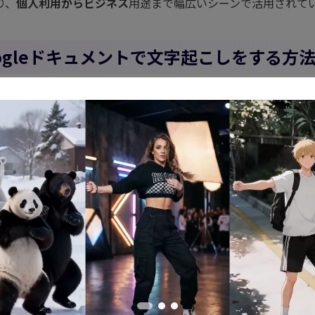
り、
個人利用からビジネス
用途まで幅広いシーンで活用されて
 Googleドキュメントで文字起こしをする方
メントでは、主に3つの方法で文字起こしが可能です：
イクを使ったリアルタイム文字起こし
再生
：録音済み音声ファイルの文字起こし
換
：文字が含まれた画像やPDFファイルのテキスト化
は特徴があります。用途に応じて使い分けましょう。
Edimakor（ビデオエディター）
、誰でも簡単にプロ並みの動画作成！
とリアルな音声ナレーションで、手間なくクオリ