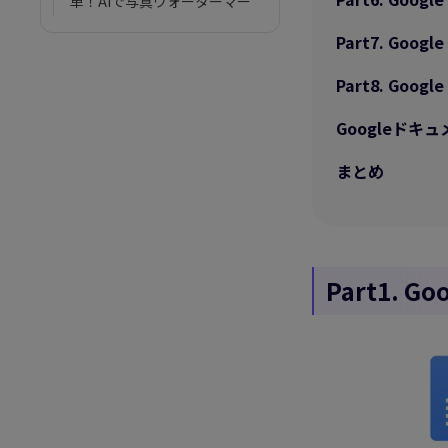
単！AIで写真ウォーターマー
クを一瞬で消す
Part7. G
Instagramリールにテキスト
を簡単に追加する方法
Part8. Go
生成AIで作る年賀状｜2026年
Googleド
向けデザイン＆プロンプト集
まとめ
映画字幕ダウンロードと
SRT
字幕なしの外国動画の音声を
通じて簡単に翻訳する方法
Part1.
Opensubtitlesのダウンロー
ド、レビュー
プレーンテキストからSRT字
幕を作成する方法
2025年の最新AIツール