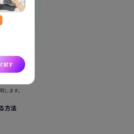
Seedance 2.0 リリース
アイデアをシネマティックなAI動画に変換。複
ーの一貫性、音声にも対応しています。
ぐ試す
しする方法
説明します。
する方法