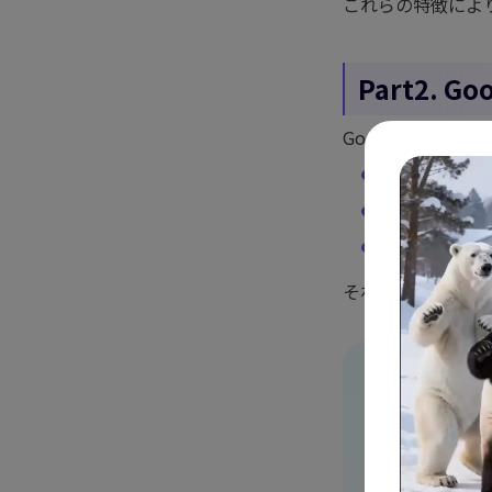
これらの特徴によ
Part2.
Googleドキュ
音声入力
：マ
音声データの
画像・PDF変
それぞれの方法に
HitPaw 
AIパワーで
AI自動字幕
ティアップ。